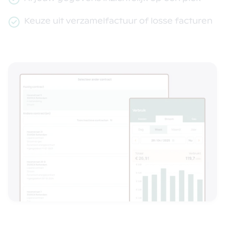
Keuze uit verzamelfactuur of losse facturen