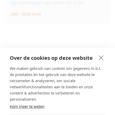
Op werkdagen van 09:00 tot 17:00
085 - 808 5144
Over de cookies op deze website
We maken gebruik van cookies om gegevens m.b.t.
de prestaties en het gebruik van deze website te
Over ons
Consument
verzamelen & analyseren, om sociale
netwerkfunctionaliteiten aan te bieden en onze
Partner
Werken bij
content & advertenties te verbeteren en
personaliseren.
Volg ons op LinkedIn
Kom meer te weten